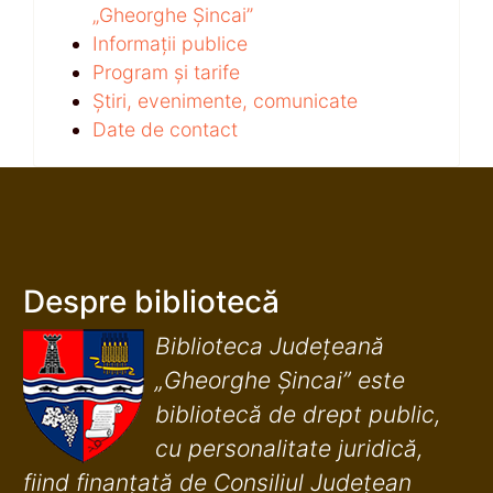
„Gheorghe Șincai”
Informații publice
Program și tarife
Știri, evenimente, comunicate
Date de contact
Despre bibliotecă
Biblioteca Județeană
„Gheorghe Șincai” este
bibliotecă de drept public,
cu personalitate juridică,
fiind finanţată de Consiliul Judeţean