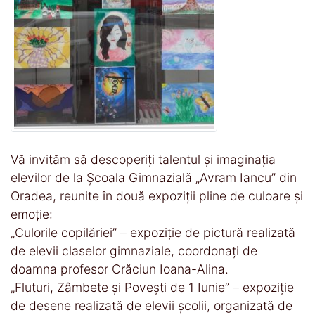
Vă invităm să descoperiți talentul și imaginația
elevilor de la Școala Gimnazială „Avram Iancu” din
Oradea, reunite în două expoziții pline de culoare și
emoție:
„Culorile copilăriei” – expoziție de pictură realizată
de elevii claselor gimnaziale, coordonați de
doamna profesor Crăciun Ioana-Alina.
„Fluturi, Zâmbete și Povești de 1 Iunie” – expoziție
de desene realizată de elevii școlii, organizată de