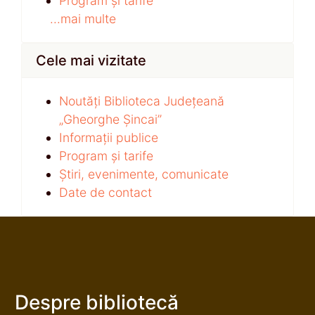
Program și tarife
...mai multe
Cele mai vizitate
Noutăți Biblioteca Județeană
„Gheorghe Șincai”
Informații publice
Program și tarife
Știri, evenimente, comunicate
Date de contact
Despre bibliotecă