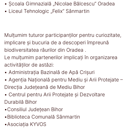
▪️ Școala Gimnazială „Nicolae Bălcescu” Oradea
▪️ Liceul Tehnologic „Felix” Sânmartin
Mulțumim tuturor participanților pentru curiozitate,
implicare și bucuria de a descoperi împreună
biodiversitatea râurilor din Oradea .
Le mulțumim partenerilor implicați în organizarea
activităților de astăzi:
▪️ Administrația Bazinală de Apă Crișuri
▪️ Agenția Națională pentru Mediu și Arii Protejate –
Direcția Județeană de Mediu Bihor
▪️ Centrul pentru Arii Protejate și Dezvoltare
Durabilă Bihor
▪️Consiliul Județean Bihor
▪️Biblioteca Comunală Sânmartin
▪️Asociația KYVOS