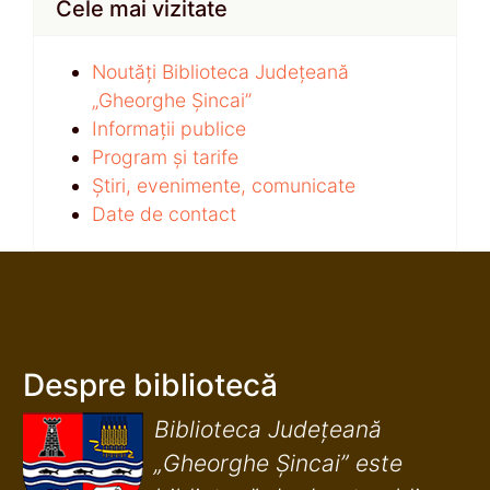
Cele mai vizitate
Noutăți Biblioteca Județeană
„Gheorghe Șincai”
Informații publice
Program și tarife
Știri, evenimente, comunicate
Date de contact
Despre bibliotecă
Biblioteca Județeană
„Gheorghe Șincai” este