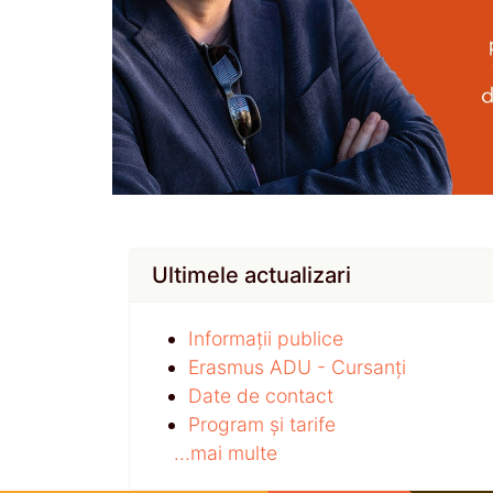
Ultimele actualizari
Informații publice
Erasmus ADU - Cursanți
Date de contact
Program și tarife
...mai multe