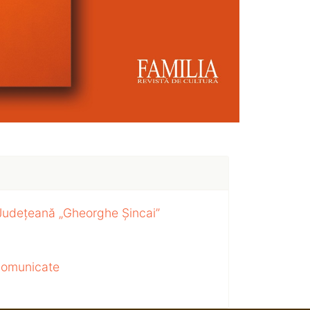
 Județeană „Gheorghe Șincai”
 comunicate