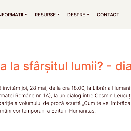
NFORMAȚII
RESURSE
DESPRE
CONTACT
la sfârșitul lumii? - di
ă invităm joi, 28 mai, de la ora 18.00, la Librăria Human
rmatei Române nr. 1A), la un dialog între Cosmin Leucuța 
ariție a volumului de proză scurtă „Cum te vei îmbrăca la 
omâni contemporani a Editurii Humanitas.