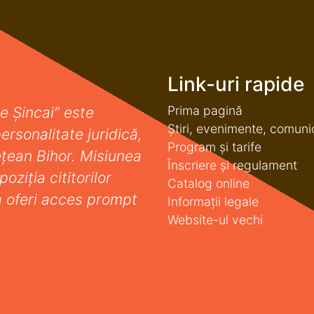
Link-uri rapide
Prima pagină
e Șincai” este
Știri, evenimente, comuni
ersonalitate juridică,
Program și tarife
deţean Bihor. Misiunea
Înscriere și regulament
oziţia cititorilor
Catalog online
a oferi acces prompt
Informații legale
Website-ul vechi