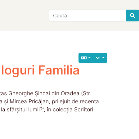
Find
aloguri Familia
itas Gheorghe Șincai din Oradea (Str.
și Mircea Pricăjan, prilejuit de recenta
sfârșitul lumii?”, în colecția Scriitori