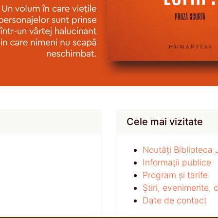
Cele mai vizitate
Noutăți Biblioteca
Informații publice
Program și tarife
Știri, evenimente,
Date de contact