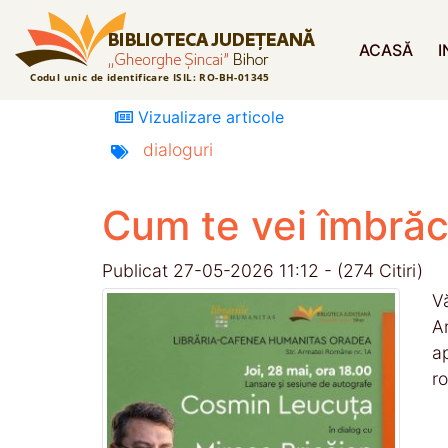
ACASĂ
I
Vizualizare articole
dialoguri
Cum te vei îmbrăca 
Publicat 27-05-2026 11:12 - (274 Citiri)
V
A
ap
r