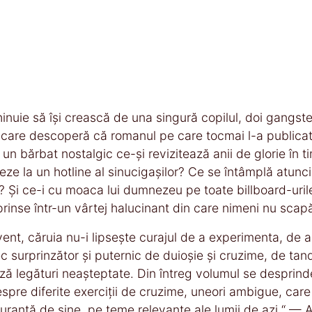
inuie să își crească de una singură copilul, doi gangst
tor care descoperă că romanul pe care tocmai l-a publica
un bărbat nostalgic ce-și revizitează anii de glorie în t
ze la un hotline al sinucigașilor? Ce se întâmplă atunci c
e? Și ce-i cu moaca lui dumnezeu pe toate billboard-uril
 prinse într-un vârtej halucinant din care nimeni nu sca
t, căruia nu-i lipsește curajul de a experimenta, de a
 surprinzător și puternic de duioșie și cruzime, de tand
ază legături neașteptate. Din întreg volumul se desprinde
spre diferite exerciții de cruzime, uneori ambigue, care
siguranță de sine, pe teme relevante ale lumii de azi