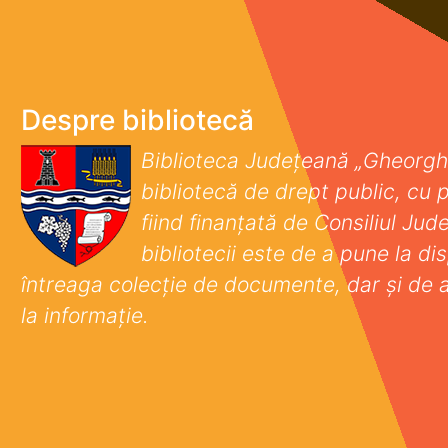
Despre bibliotecă
Biblioteca Județeană „Gheorgh
bibliotecă de drept public, cu p
fiind finanţată de Consiliul Ju
bibliotecii este de a pune la disp
întreaga colecţie de documente, dar şi de 
la informaţie.