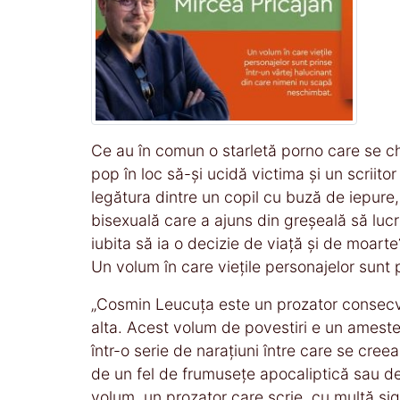
Ce au în comun o starletă porno care se ch
pop în loc să-și ucidă victima și un scrii
legătura dintre un copil cu buză de iepure, 
bisexuală care a ajuns din greșeală să lucre
iubita să ia o decizie de viață și de moart
Un volum în care viețile personajelor sunt
„Cosmin Leucuța este un prozator consecven
alta. Acest volum de povestiri e un amestec
într-o serie de narațiuni între care se cree
de un fel de frumusețe apocaliptică sau de
volum, un prozator care scrie, cu multă 