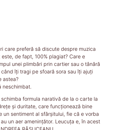
eri care preferă să discute despre muzica
t este, de fapt, 100% plagiat? Care e
impul unei plimbări prin cartier sau o tânără
ând îți tragi pe sfoară sora sau îți ajuți
e astea?
pă neschimbat.
 schimba formula narativă de la o carte la
rețe și duritate, care funcționează bine
 un sentiment al sfârșitului, fie că e vorba
 au un aer amenințător. Leucuța e, în acest
.“ — ANDREEA RĂSUCEANU