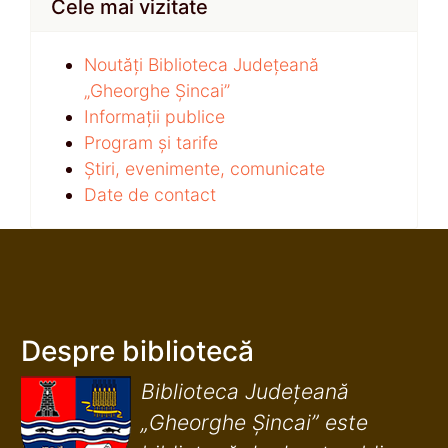
Cele mai vizitate
Noutăți Biblioteca Județeană
„Gheorghe Șincai”
Informații publice
Program și tarife
Știri, evenimente, comunicate
Date de contact
Despre bibliotecă
Biblioteca Județeană
„Gheorghe Șincai” este