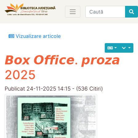
Find
Vizualizare articole
𝘽𝙤𝙭 𝙊𝙛𝙛𝙞𝙘𝙚. 𝙥𝙧𝙤𝙯𝙖
2025
Publicat 24-11-2025 14:15 - (536 Citiri)