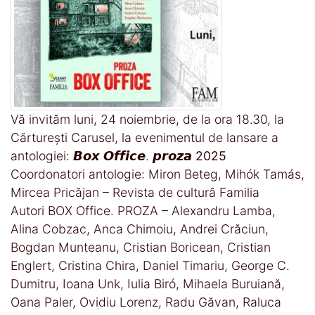
Vă invităm luni, 24 noiembrie, de la ora 18.30, la
Cărturești Carusel, la evenimentul de lansare a
antologiei: 𝘽𝙤𝙭 𝙊𝙛𝙛𝙞𝙘𝙚. 𝙥𝙧𝙤𝙯𝙖
2025
Coordonatori antologie: Miron Beteg, Mihók Tamás,
Mircea Pricăjan – Revista de cultură Familia
Autori BOX Office. PROZA – Alexandru Lamba,
Alina Cobzac, Anca Chimoiu, Andrei Crăciun,
Bogdan Munteanu, Cristian Boricean, Cristian
Englert, Cristina Chira, Daniel Timariu, George C.
Dumitru, Ioana Unk, Iulia Biró, Mihaela Buruiană,
Oana Paler, Ovidiu Lorenz, Radu Găvan, Raluca