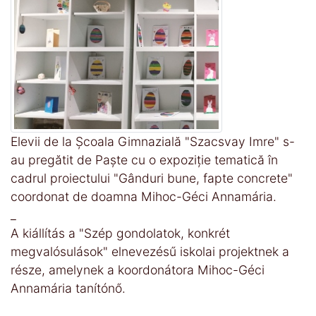
Elevii de la Școala Gimnazială "Szacsvay Imre" s-
au pregătit de Paște cu o expoziție tematică în
cadrul proiectului "Gânduri bune, fapte concrete"
coordonat de doamna Mihoc-Géci Annamária.
_
A kiállítás a "Szép gondolatok, konkrét
megvalósulások" elnevezésű iskolai projektnek a
része, amelynek a koordonátora Mihoc-Géci
Annamária tanítónő.