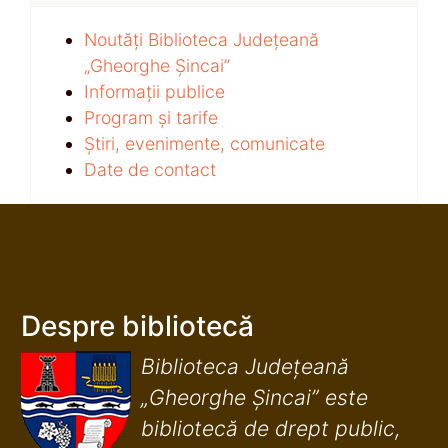
Noutăți Biblioteca Județeană
„Gheorghe Șincai”
Informații publice
Program și tarife
Știri, evenimente, comunicate
Date de contact
Despre bibliotecă
Biblioteca Județeană
„Gheorghe Șincai” este
bibliotecă de drept public,