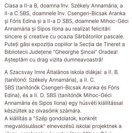
Clasa a II-a B, doamna înv. Székely Annamária, a
II-a C SBS, doamnele înv. Csengeri-Bicsak Aranka
și Fóris Edina și a II-a D SBS, doamnele Mihoc-Géci
Annamária și Sipos Ilona au realizat felicitări
sincere și creative cu ocazia Sărbătorilor pascale.
Puteți găsi expoziția copiilor la Secția de Tineret a
Bibliotecii Județene "Gheorghe Șincai" Oradea!
Așteptăm cu drag vizita dumneavoastră!
A Szacsvay Imre Általános iskola diákjai: a II. B.
(tanítónő: Székely Annamária), a II. C.
SBS (tanítónők Csengeri-Bicsak Aranka és Fóris
Edina), és a II. D. SBS (tanítónők Mihoc-Géci
Annamária és Sipos Ilona) egy húsvéti kiállítással
készültek az olvasóink számára.
A kiállítás a "Szép gondolatok, konkrét
megvalósulások" elnevezésű iskolai projektnek a