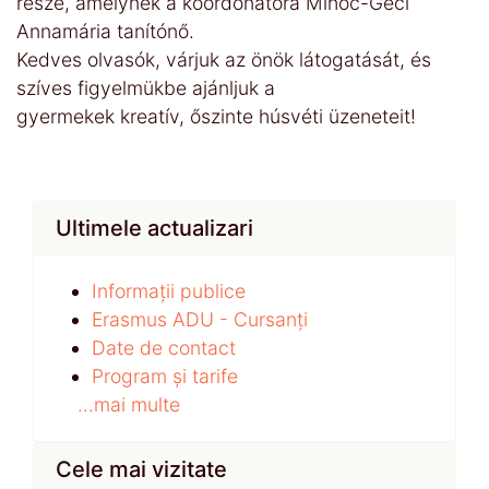
része, amelynek a koordonátora Mihoc-Géci
Annamária tanítónő.
Kedves olvasók, várjuk az önök látogatását, és
szíves figyelmükbe ajánljuk a
gyermekek kreatív, őszinte húsvéti üzeneteit!
Ultimele actualizari
Informații publice
Erasmus ADU - Cursanți
Date de contact
Program și tarife
...mai multe
Cele mai vizitate