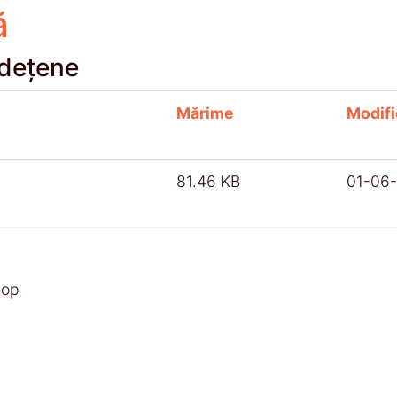
ă
udețene
Mărime
Modifi
81.46 KB
01-06
iop