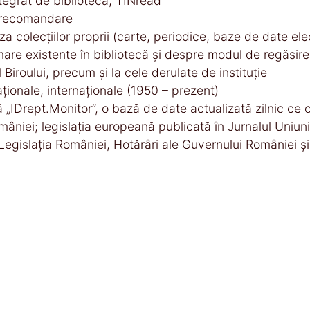
integrat de bibliotecă, TINread
de recomandare
aza colecţiilor proprii (carte, periodice, baze de date ele
are existente în bibliotecă şi despre modul de regăsire 
l Biroului, precum şi la cele derulate de instituţie
naţionale, internaţionale (1950 – prezent)
vă „IDrept.Monitor”, o bază de date actualizată zilnic ce
României; legislaţia europeană publicată în Jurnalul Uni
 :Legislaţia României, Hotărâri ale Guvernului României ş