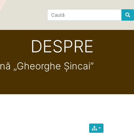
Find
DESPRE
ană „Gheorghe Șincai”