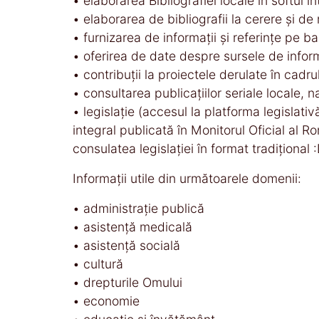
• elaborarea Bibliografiei locale în softul 
• elaborarea de bibliografii la cerere şi 
• furnizarea de informaţii şi referinţe pe b
• oferirea de date despre sursele de inform
• contribuţii la proiectele derulate în cadru
• consultarea publicaţiilor seriale locale, 
• legislaţie (accesul la platforma legislati
integral publicată în Monitorul Oficial al 
consulatea legislaţiei în format tradiţional
Informaţii utile din următoarele domenii:
• administraţie publică
• asistenţă medicală
• asistenţă socială
• cultură
• drepturile Omului
• economie