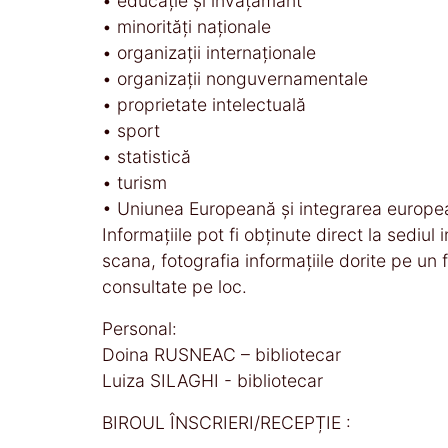
• educaţie şi învăţământ
• minorităţi naţionale
• organizaţii internaţionale
• organizaţii nonguvernamentale
• proprietate intelectuală
• sport
• statistică
• turism
• Uniunea Europeană şi integrarea europe
Informaţiile pot fi obţinute direct la sediu
scana, fotografia informaţiile dorite pe un
consultate pe loc.
Personal:
Doina RUSNEAC – bibliotecar
Luiza SILAGHI - bibliotecar
BIROUL ÎNSCRIERI/RECEPȚIE :