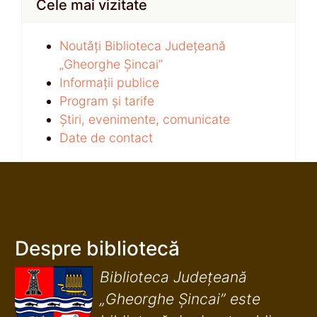
Cele mai vizitate
Noutăți Biblioteca Județeană
„Gheorghe Șincai”
Informații publice
Program și tarife
Știri, evenimente, comunicate
Date de contact
Despre bibliotecă
Biblioteca Județeană
„Gheorghe Șincai” este