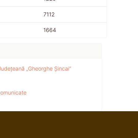
7112
1664
 Județeană „Gheorghe Șincai”
 comunicate