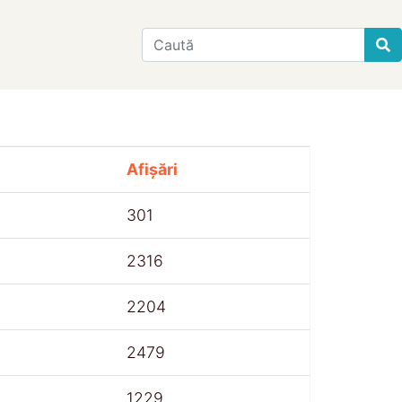
Find
Afișări
301
2316
2204
2479
1229