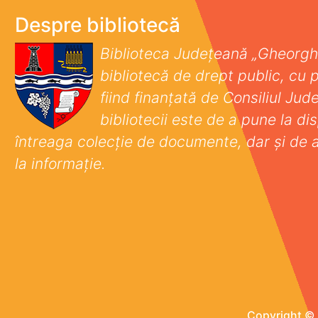
Despre bibliotecă
Biblioteca Județeană „Gheorgh
bibliotecă de drept public, cu p
fiind finanţată de Consiliul Ju
bibliotecii este de a pune la disp
întreaga colecţie de documente, dar şi de 
la informaţie.
Copyright © 