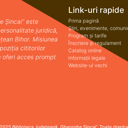
Link-uri rapide
Prima pagină
e Șincai” este
Știri, evenimente, comuni
ersonalitate juridică,
Program și tarife
deţean Bihor. Misiunea
Înscriere și regulament
oziţia cititorilor
Catalog online
a oferi acces prompt
Informații legale
Website-ul vechi
2025 Biblioteca Județeană „Gheorghe Șincai”. Toate drepturi