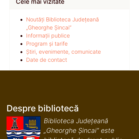
Cele mai vizitate
Noutăți Biblioteca Județeană
„Gheorghe Șincai”
Informații publice
Program și tarife
Știri, evenimente, comunicate
Date de contact
Despre bibliotecă
Biblioteca Județeană
„Gheorghe Șincai” este