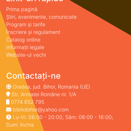
Prima pagină
Știri, evenimente, comunicate
Program și tarife
Înscriere și regulament
Catalog online
Informații legale
Website-ul vechi
Contactați-ne
Oradea, jud. Bihor, Romania (UE)
Str. Armatei Române nr. 1/A
0774 652 795
bibliobihor@yahoo.com
Lu-Vi: 08:00 - 20:00; Sâm: 08:00 - 16:00;
Dum: închis