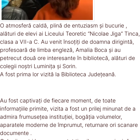
O atmosferă caldă, plină de entuziasm și bucurie ,
alături de elevi ai Liceului Teoretic “Nicolae Jiga” Tinca,
clasa a VII-a C. Au venit însoțiți de doamna dirigintă,
profesoară de limba engleză, Amalia Boca și au
petrecut două ore interesante în bibliotecă, alături de
colegii noștri Luminița și Sorin.
A fost prima lor vizită la Biblioteca Județeană.
Au fost captivați de fiecare moment, de toate
informațiile primite, vizita a fost un prilej minunat de a
admira frumusețea instituției, bogăția volumelor,
aparatele moderne de împrumut, returnare ori scanare
documente .