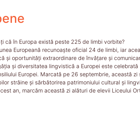
pene
ați că în Europa există peste 225 de limbi vorbite?
unea Europeană recunoaște oficial 24 de limbi, iar aceas
că și oportunități extraordinare de învățare și comunicar
ăția și diversitatea lingvistică a Europei este celebrată 
siliului Europei. Marcată pe 26 septembrie, această zi
bilor străine și sărbătorirea patrimoniului cultural și lingv
acest an, marcăm această zi alături de elevii Liceului 