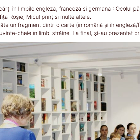
 cărți în limbile engleză, franceză și germană : Ocolul pă
ița Roșie, Micul prinț și multe altele.
 câte un fragment dintr-o carte (în română și în engleză/
inte-cheie în limbi străine. La final, și-au prezentat cre