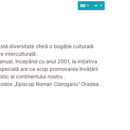
tă diversitate oferă o bogăție culturală
e interculturală .
anual, începând cu anul 2001, la inițiativa
 specială are ca scop promovarea învățării
istic al continentului nostru .
Ortodox „Episcop Roman Ciorogariu” Oradea .