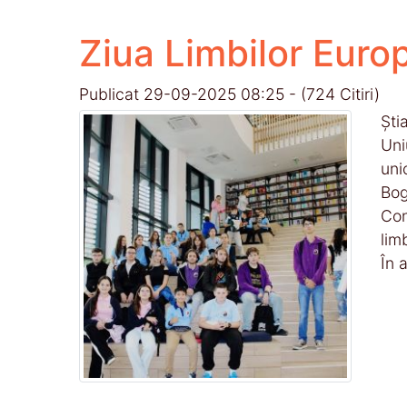
Ziua Limbilor Euro
Publicat 29-09-2025 08:25 - (724 Citiri)
Ști
Uni
uni
Bog
Con
lim
În 