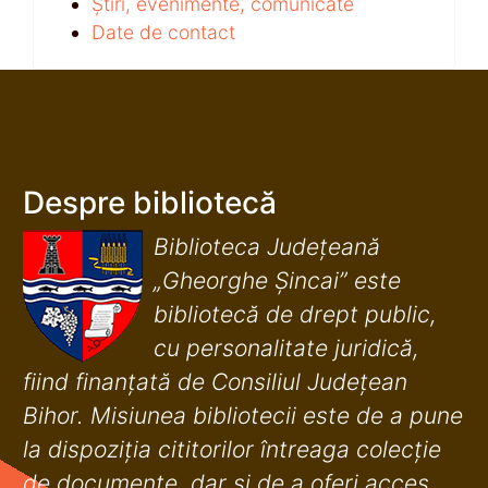
Știri, evenimente, comunicate
Date de contact
Despre bibliotecă
Biblioteca Județeană
„Gheorghe Șincai” este
bibliotecă de drept public,
cu personalitate juridică,
fiind finanţată de Consiliul Judeţean
Bihor. Misiunea bibliotecii este de a pune
la dispoziţia cititorilor întreaga colecţie
de documente, dar şi de a oferi acces