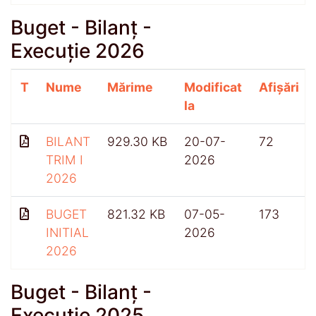
Buget - Bilanț -
Execuție 2026
T
Nume
Mărime
Modificat
Afișări
la
BILANT
929.30 KB
20-07-
72
TRIM I
2026
2026
BUGET
821.32 KB
07-05-
173
INITIAL
2026
2026
Buget - Bilanț -
Execuție 2025