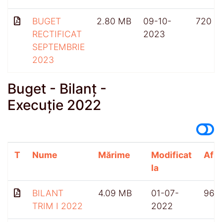
BUGET
2.80 MB
09-10-
720
RECTIFICAT
2023
SEPTEMBRIE
2023
Buget - Bilanț -
Execuție 2022
T
Nume
Mărime
Modificat
Afiș
la
BILANT
4.09 MB
01-07-
968
TRIM I 2022
2022