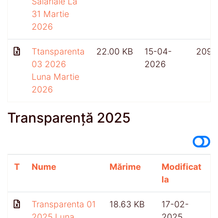
Salariale La
31 Martie
2026
Ttansparenta
22.00 KB
15-04-
209
03 2026
2026
Luna Martie
2026
Transparență 2025
T
Nume
Mărime
Modificat
A
la
Transparenta 01
18.63 KB
17-02-
2025 Luna
2025