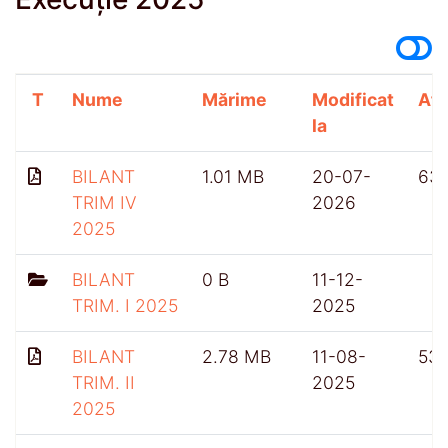
T
Nume
Mărime
Modificat
Afi
la
BILANT
1.01 MB
20-07-
63
TRIM IV
2026
2025
BILANT
0 B
11-12-
TRIM. I 2025
2025
BILANT
2.78 MB
11-08-
531
TRIM. II
2025
2025