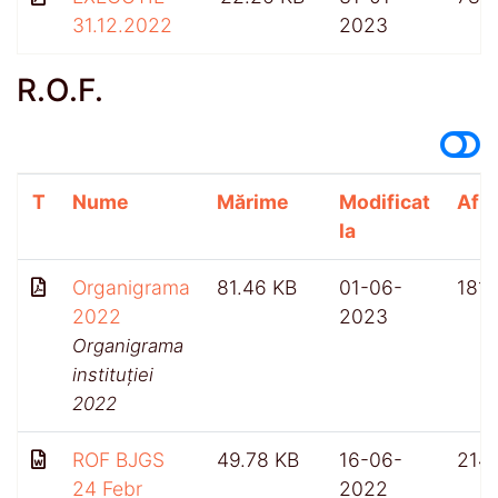
31.12.2022
2023
R.O.F.
T
Nume
Mărime
Modificat
Afiș
la
Organigrama
81.46 KB
01-06-
1811
2022
2023
Organigrama
instituției
2022
ROF BJGS
49.78 KB
16-06-
214
24 Febr
2022