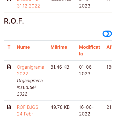
31.12.2022
2023
R.O.F.
T
Nume
Mărime
Modificat
Afiș
la
Organigrama
81.46 KB
01-06-
180
2022
2023
Organigrama
instituției
2022
ROF BJGS
49.78 KB
16-06-
213
24 Febr
2022