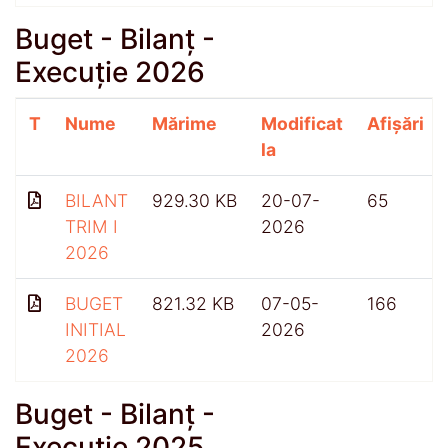
Buget - Bilanț -
Execuție 2026
T
Nume
Mărime
Modificat
Afișări
la
BILANT
929.30 KB
20-07-
65
TRIM I
2026
2026
BUGET
821.32 KB
07-05-
166
INITIAL
2026
2026
Buget - Bilanț -
Execuție 2025