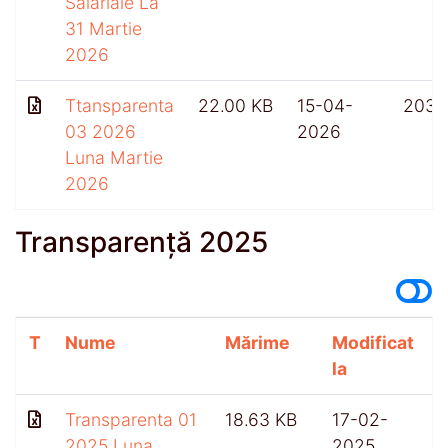
Salariale La
31 Martie
2026
Ttansparenta
22.00 KB
15-04-
203
03 2026
2026
Luna Martie
2026
Transparență 2025
T
Nume
Mărime
Modificat
A
la
Transparenta 01
18.63 KB
17-02-
5
2025 Luna
2025