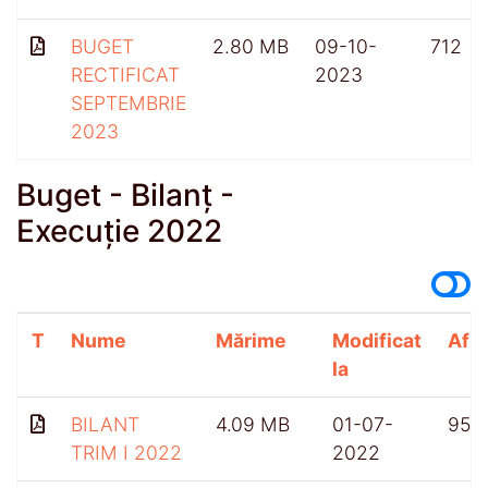
BUGET
2.80 MB
09-10-
712
RECTIFICAT
2023
SEPTEMBRIE
2023
Buget - Bilanț -
Execuție 2022
T
Nume
Mărime
Modificat
Afiș
la
BILANT
4.09 MB
01-07-
959
TRIM I 2022
2022