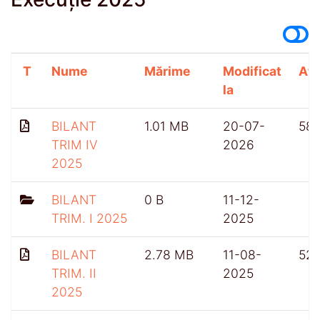
T
Nume
Mărime
Modificat
Afi
la
BILANT
1.01 MB
20-07-
58
TRIM IV
2026
2025
BILANT
0 B
11-12-
TRIM. I 2025
2025
BILANT
2.78 MB
11-08-
52
TRIM. II
2025
2025