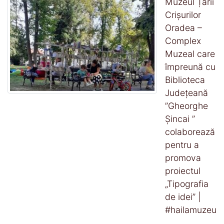
Muzeul Țării
Crișurilor
Oradea –
Complex
Muzeal care
împreună cu
Biblioteca
Județeană
”Gheorghe
Șincai ”
colaborează
pentru a
promova
proiectul
„Tipografia
de idei” |
#hailamuzeu
.