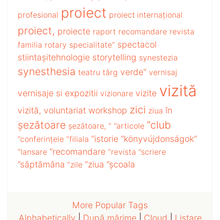
proiect
profesional
proiect internațional
proiect,
proiecte
raport
recomandare
revista
spectacol
familia
rotary
specialitate”
stiintașitehnologie
storytelling
synestezia
synesthesia
verde”
teatru
târg
vernisaj
vizită
vernisaje si expozitii
vizite
vizionare
zici
vizită,
voluntariat
workshop
în
ziua
șezătoare
”club
șezătoare,
”
”articole
”istorie
”könyvújdonságok”
”conferințele
”filiala
”recomandare
”lansare
”revista
”scriere
”săptămâna
”ziua
”școala
”zile
More Popular Tags
Alphabetically
|
După mărime
|
Cloud
|
Listare