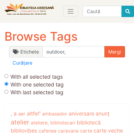
Find
Browse Tags
Etichete
Curățare
With all selected tags
With one selected tag
With last selected tag
,
a
altfel”
aniversare
anunț
aer
ambasador
atelier
bibliotecă
ateliere,
bibliotecari
bibliovibes
carte veche
cafenea
caravana
carte