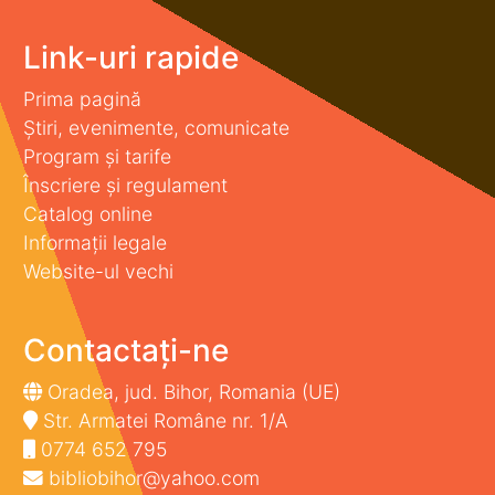
Link-uri rapide
Prima pagină
Știri, evenimente, comunicate
Program și tarife
Înscriere și regulament
Catalog online
Informații legale
Website-ul vechi
Contactați-ne
Oradea, jud. Bihor, Romania (UE)
Str. Armatei Române nr. 1/A
0774 652 795
bibliobihor@yahoo.com