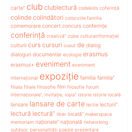
club
clublectură
carte”
codekids
coferință
colinde
colindători
colocviile familia
comemorare
concert
concurs
conferințe
conferință
creativă”
cube
culturainformației
curs
cursuri
de
culturii
dialog
cusut
erasmus
dialoguri
documentar
ecologie
eveniment
erasmus+
eveniment
expoziție
familia
familia”
internațional
film
filiala
filiale
filiosofie
filosofie
forum
internaționale”,
invitație,
ioșia”
istorie
istorie locală
lansare de carte
lansare
lecturii”
lectie
lectură
lectură”
locală”
liber
makerspace
naționale”
națională
memoriam
networking
outdoor,
personalități
poezie
prezentare