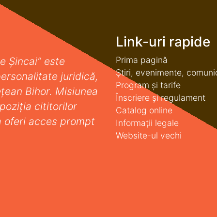
Link-uri rapide
Prima pagină
e Șincai” este
Știri, evenimente, comuni
ersonalitate juridică,
Program și tarife
deţean Bihor. Misiunea
Înscriere și regulament
oziţia cititorilor
Catalog online
a oferi acces prompt
Informații legale
Website-ul vechi