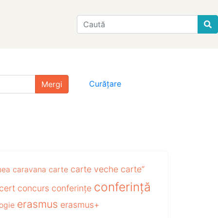
Find
Curățare
carte veche
carte”
nea
caravana
carte
conferință
cert
concurs
conferințe
erasmus
erasmus+
ogie