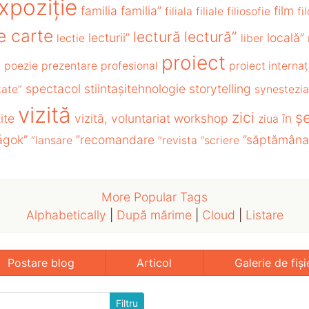
xpoziție
familia
familia”
film
filiala
filiale
filiosofie
fi
e carte
lectură
lectură”
lecturii”
locală”
lectie
liber
proiect
i
poezie
prezentare
profesional
proiect internaț
spectacol
stiintașitehnologie
storytelling
tate”
synestezia
vizită
zici
ș
ite
vizită,
voluntariat
workshop
în
ziua
ágok”
”recomandare
”săptămâna
”lansare
”revista
”scriere
More Popular Tags
Alphabetically
|
După mărime
|
Cloud
|
Listare
Postare blog
Articol
Galerie de fiși