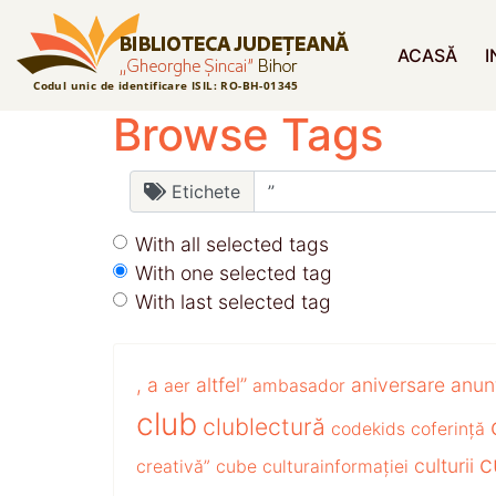
ACASĂ
I
Browse Tags
Etichete
With all selected tags
With one selected tag
With last selected tag
,
a
altfel”
aniversare
anun
aer
ambasador
club
clublectură
codekids
coferință
c
culturii
creativă”
cube
culturainformației