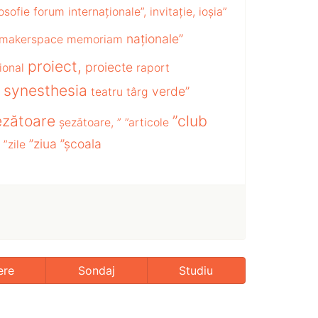
losofie
forum
internaționale”,
invitație,
ioșia”
naționale”
makerspace
memoriam
proiect,
proiecte
ional
raport
synesthesia
verde”
teatru
târg
ezătoare
”club
șezătoare,
”
”articole
”ziua
”școala
”zile
ere
Sondaj
Studiu