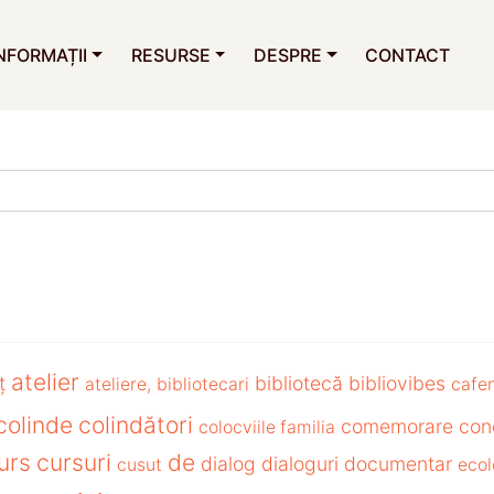
NFORMAȚII
RESURSE
DESPRE
CONTACT
atelier
ț
bibliotecă
bibliovibes
ateliere,
bibliotecari
cafe
colinde
colindători
comemorare
con
colocviile familia
urs
cursuri
de
dialog
dialoguri
documentar
cusut
ecol