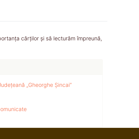
portanța cărților și să lecturăm împreună,
 Județeană „Gheorghe Șincai”
 comunicate