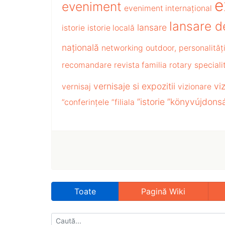
e
eveniment
eveniment internațional
lansare d
lansare
istorie
istorie locală
națională
networking
outdoor,
personalităț
recomandare
revista familia
rotary
speciali
vernisaje si expozitii
viz
vernisaj
vizionare
”istorie
”könyvújdons
”conferințele
”filiala
Toate
Pagină Wiki