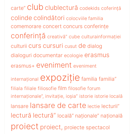
club
clublectură
carte”
codekids
coferință
colinde
colindători
colocviile familia
comemorare
concert
concurs
conferințe
conferință
creativă”
cube
culturainformației
curs
cursuri
de
culturii
dialog
cusut
erasmus
dialoguri
documentar
ecologie
eveniment
erasmus+
eveniment
expoziție
familia
familia”
internațional
film
filiala
filiale
filiosofie
filosofie
forum
internaționale”,
invitație,
ioșia”
istorie
istorie locală
lansare de carte
lansare
lecturii”
lectie
lectură
lectură”
locală”
naționale”
națională
proiect
proiect,
proiecte
spectacol