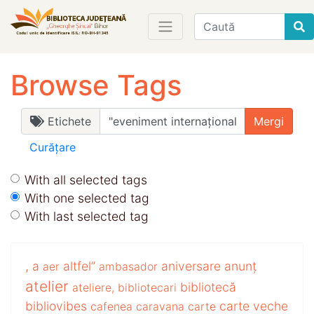
Find
Browse Tags
Etichete
Curățare
With all selected tags
With one selected tag
With last selected tag
,
a
altfel”
aniversare
anunț
aer
ambasador
atelier
bibliotecă
ateliere,
bibliotecari
bibliovibes
carte veche
cafenea
caravana
carte