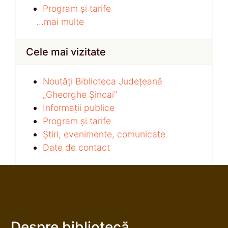
Program și tarife
...mai multe
Cele mai vizitate
Noutăți Biblioteca Județeană
„Gheorghe Șincai”
Informații publice
Program și tarife
Știri, evenimente, comunicate
Date de contact
Despre bibliotecă