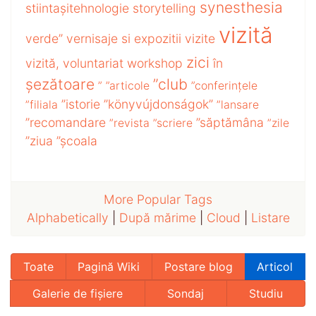
synesthesia
stiintașitehnologie
storytelling
vizită
verde”
vernisaje si expozitii
vizite
zici
vizită,
voluntariat
workshop
în
șezătoare
”club
”
”articole
”conferințele
”istorie
”könyvújdonságok”
”filiala
”lansare
”recomandare
”săptămâna
”revista
”scriere
”zile
”ziua
”școala
More Popular Tags
Alphabetically
|
După mărime
|
Cloud
|
Listare
Toate
Pagină Wiki
Postare blog
Articol
Galerie de fișiere
Sondaj
Studiu